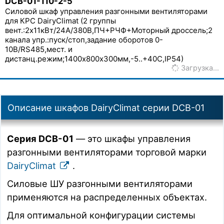
DCB-01-110-2-5
Силовой шкаф управления разгонными вентиляторами
для КРС DairyClimat (2 группы
вент.:2х11кВт/24А/380В,ПЧ+РЧФ+Моторный дроссель;2
канала упр.:пуск/стоп,задание оборотов 0-
10В/RS485,мест. и
дистанц.режим;1400х800х300мм,-5..+40С,IP54)
Загрузка…
Описание шкафов DairyClimat серии DCB-01
Серия DCB-01
— это шкафы управления
разгонными вентиляторами торговой марки
DairyClimat
.
Силовые ШУ разгонными вентиляторами
применяются на распределенных объектах.
Для оптимальной конфигурации системы