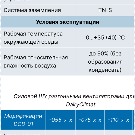
Система заземления
TN-S
Условия эксплуатации
Рабочая температура
0…+35 (40) °С
окружающей среды
до 90% (без
Рабочая относительная
образования
влажность воздуха
конденсата)
Силовой ШУ разгонными вентиляторами дл
DairyClimat
Модификации
-055-x-x
-075-x-x
-110-x-x
DCB-01