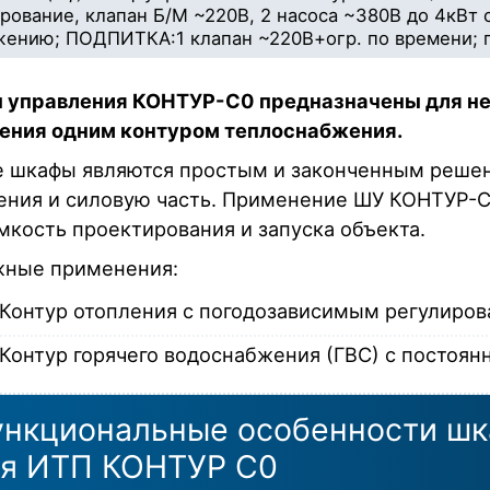
рование, клапан Б/М ~220В, 2 насоса ~380В до 4кВт
жению; ПОДПИТКА:1 клапан ~220В+огр. по времени; п
управления КОНТУР-С0 предназначены для не
ения одним контуром теплоснабжения.
 шкафы являются простым и законченным решен
ения и силовую часть. Применение ШУ КОНТУР-С
мкость проектирования и запуска объекта.
ные применения:
Контур отопления с погодозависимым регулиров
Контур горячего водоснабжения (ГВС) с постоянн
нкциональные особенности шк
я ИТП КОНТУР С0