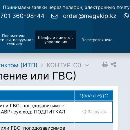
Принимаем заявки через телефон, электронную почт
 701 360-98-44
order@megakip.kz
Пневматика,
Шкафы и системы
тинги, вакуумная
Электротехника
управления
техника
унктом (ИТП)
КОНТУР-С0
ение или ГВС)
Цена с НДС
или ГВС: погодозависимое
 с АВР+сух.ход; ПОДПИТКА:1
Загрузка…
 или ГВС: погодозависимое