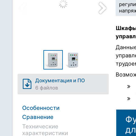
регули
напря
Шкафы 
управл
Данные
управл
трудое
Возмож
Документация и ПО
6 файлов
Особенности
Сравнение
Фу
Технические
дл
характеристики