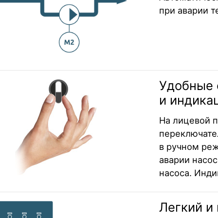
при аварии т
Удобные 
и индика
На лицевой 
переключате
в ручном ре
аварии насо
насоса. Инди
Легкий и