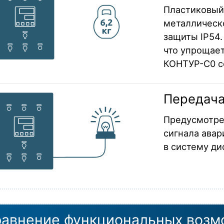
Пластиковый
металлическо
защиты IP54
что упрощает
КОНТУР-C0 со
Передача
Предусмотре
сигнала авар
в систему ди
авнение функциональных возм