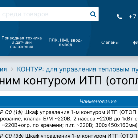
+7
Приводная техника
ПЛК, HMI, ввод-
и датчики
Клапаны
фи
вывод
положения
ия
КОНТУР: для управления тепловым п
ним контуром ИТП (отопл
Наименование
Р С0 (1ф)
Шкаф управления 1-м контуром ИТП (ОТОП 
рование, клапан Б/М ~220В, 2 насоса ~220В до 1кВт
 ~220В+огр. по времени; пит. ~220В; 300х450х160мм)
Р С0 (3ф)
Шкаф управления 1-м контуром ИТП (ОТОП