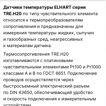
разъем по DIN 43650-A
Загрузка…
Датчики температуры ELHART серии
TRE.H20
по типу чувствительного элемента
TRE.H20-Pt100-B3-M20-D6-L200
относится к термопреобразователям
Датчик температуры погружной (Pt100, L=200мм, d=6мм,
неподвижный штуцер М20х1,5, (-50...+150)С), кабельный
сопротивления и предназначены для
разъем по DIN 43650-A
измерения температуры жидких, сыпучих
Загрузка…
и газообразных сред, неагрессивных
TRE.H20-Pt100-B3-M20-D6-L250
к материалам датчика.
Датчик температуры погружной (Pt100, L=250мм, d=6мм,
Термосопротивления TRE.H20
неподвижный штуцер М20х1,5, (-50...+150)С), кабельный
разъем по DIN 43650-A
изготавливаются с платиновыми
Загрузка…
чувствительными элементами Pt100 и Pt1000
классами А и В по ГОСТ 6651. Подключение
TRE.H20-Pt100-B3-M20-D6-L320
Датчик температуры погружной (Pt100, L=320мм, d=6мм,
проводов осуществляется через
неподвижный штуцер М20х1,5, (-50...+150)С), кабельный
быстросъемный электрический разъем
разъем по DIN 43650-A
Загрузка…
по DIN 43650, обеспечивающий удобство
и скорость подключения к измерительным
TRE.H20-Pt100-B3-M20-D6-L400
устройствам.