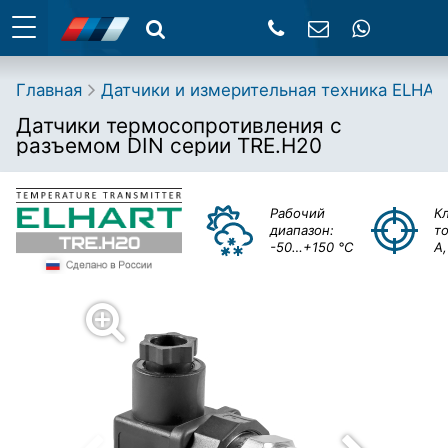
Главная
Датчики и измерительная техника ELHAR
Датчики термосопротивления c
разъемом DIN серии TRE.H20
Рабочий
К
диапазон:
т
-50…+150 °C
A,