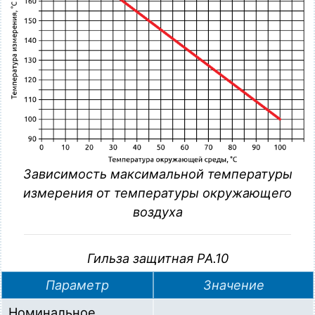
PA.10-G12-D6-L120
Гильза защитная для датчиков температуры диаметром
до 6мм (L=120мм, G1/2“, нерж. сталь AISI 321
(12Х18Н10Т))
Загрузка…
Зависимость максимальной температуры
измерения от температуры окружающего
воздуха
Гильза защитная PA.10
Параметр
Значение
Номинальное