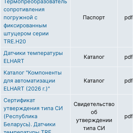
Термопреобразователь
сопротивления
погружной с
Паспорт
pdf
фиксированным
штуцером серии
TRE.H20
Датчики температуры
Каталог
pdf
ELHART
Каталог "Компоненты
для автоматизации
Каталог
pdf
ELHART (2026 г.)"
Сертификат
Свидетельство
утверждения типа СИ
об
(Республика
pdf
утверждении
Беларусь). Датчики
типа СИ
температуры TRE