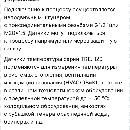
Датчик температуры погружной (Pt100, L=400мм, d=6мм,
неподвижный штуцер М20х1,5, (-50...+150)С), кабельный
Подключение к процессу осуществляется
разъем по DIN 43650-A
неподвижным штуцером
Загрузка…
с присоединительными резьбами G1/2″ или
TRE.H20-Pt100-B3-M20-D6-L500
М20×1,5. Датчики могут подключаться
Датчик температуры погружной (Pt100, L=500мм, d=6мм,
к процессу напрямую или через защитную
неподвижный штуцер М20х1,5, (-50...+150)С), кабельный
разъем по DIN 43650-A
гильзу.
Загрузка…
Датчики температуры серии TRE.H20
TRE.H20-Pt100-B3-М20-D6-L630
применяются для измерения температуры
Датчик температуры погружной (Pt100, L=630мм, d=6мм,
в системах отопления, вентиляции
неподвижный штуцер М20х1,5, (-50...+150)С), кабельный
разъем по DIN 43650-A
и кондиционирования (HVAC/ОВиК), а так же
Загрузка…
в различном технологическом оборудовании
с предельной температурой до +150 °С:
TRE.H20-Pt100-B3-G12-D6-L60
Датчик температуры погружной (Pt100, L=60мм, d=6мм,
холодильном оборудовании, емкостях
неподвижный штуцер G1/2", (-50...+150)С), кабельный
с рубашкой, генераторах ледяной воды,
разъем по DIN 43650-A
Загрузка…
бойлерах и т.д.