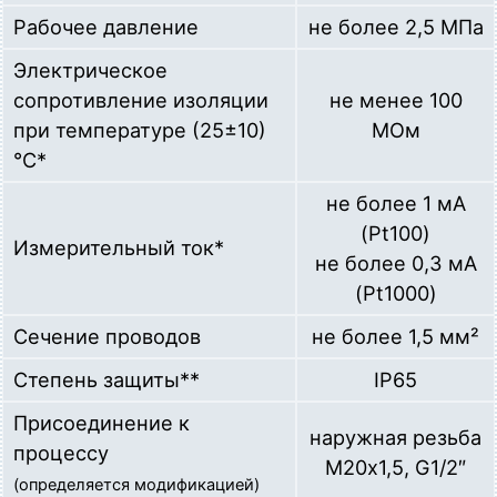
Гильза защитная для датчиков температуры диаметром
Рабочее давление
не более 2,5 МПа
до 6мм (L=200мм, М20х1,5, нерж. сталь AISI 321
(12Х18Н10Т))
Электрическое
Загрузка…
сопротивление изоляции
не менее 100
PA.10-M20-D6-L250
при температуре (25±10)
МОм
Гильза защитная для датчиков температуры диаметром
°С*
до 6мм (L=250мм, М20х1,5, нерж. сталь AISI 321
(12Х18Н10Т))
не более 1 мА
Загрузка…
(Pt100)
Измерительный ток*
PA.10-M20-D6-L320
не более 0,3 мА
Гильза защитная для датчиков температуры диаметром
(Pt1000)
до 6мм (L=320мм, М20х1,5, нерж. сталь AISI 321
(12Х18Н10Т))
Сечение проводов
не более 1,5 мм²
Загрузка…
Степень защиты**
IP65
PA.10-M20-D6-L400
Гильза защитная для датчиков температуры диаметром
Присоединение к
до 6мм (L=400мм, М20х1,5, нерж. сталь AISI 321
наружная резьба
(12Х18Н10Т))
процессу
М20х1,5, G1/2″
Загрузка…
(определяется модификацией)