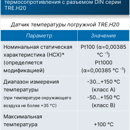
термосопротивления c разъемом DIN серии
TRE.H20
TRE.H20-Pt1000-B3-G12-D6-L100
Датчик температуры погружной (Pt1000, L=100мм,
d=6мм, неподвижный штуцер G1/2", (-50...+150)С),
Датчик температуры погружной TRE.H20
кабельный разъем по DIN 43650-A
Загрузка…
Параметр
Значение
Номинальная статическая
Pt100 (α=0,00385
TRE.H20-Pt1000-B3-G12-D6-L120
Датчик температуры погружной (Pt1000, L=120мм,
-1
характеристика (НСХ)*
°C
)
d=6мм, неподвижный штуцер G1/2", (-50...+150)С),
(определяется
Pt1000
кабельный разъем по DIN 43650-A
-1
Загрузка…
модификацией)
(α=0,00385 °C
)
Диапазон измерения
-30...+150 ºC
PA.10-M20-D6-L60
Гильза защитная для датчиков температуры диаметром
температуры
(класс А)
до 6мм (L=60мм, М20х1,5, нерж. сталь AISI 321
-50...+150 ºC
(при температуре окружающего
(12Х18Н10Т))
Загрузка…
(класс В)
воздуха не более +35 °С)
Максимальная
PA.10-M20-D6-L80
Гильза защитная для датчиков температуры диаметром
температура
+100 °С
до 6мм (L=80мм, М20х1,5, нерж. сталь AISI 321