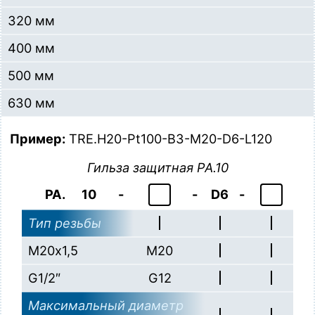
320 мм
400 мм
500 мм
630 мм
Пример:
TRE.H20-Pt100-B3-M20-D6-L120
Гильза защитная PA.10
PA.
10
-
-
D6
-
Тип резьбы
М20х1,5
M20
G1/2″
G12
Максимальный диаметр