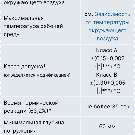
окружающего воздуха
(12Х18Н10Т))
Загрузка…
см.
Зависимость
Максимальная
от температуры
PA.10-M20-D6-L100
температура рабочей
Гильза защитная для датчиков температуры диаметром
окружающего
среды
до 6мм (L=100мм, М20х1,5, нерж. сталь AISI 321
воздуха
(12Х18Н10Т))
Загрузка…
Класс A:
±(0,15+0,002
PA.10-M20-D6-L120
Гильза защитная для датчиков температуры диаметром
Класс допуска*
·|t|***) °C
до 6мм (L=120мм, М20х1,5, нерж. сталь AISI 321
Класс В:
(определяется модификацией)
(12Х18Н10Т))
Загрузка…
±(0,30+0,005
·|t|***) °C
PA.10-M20-D6-L160
Гильза защитная для датчиков температуры диаметром
Время термической
не более 35 сек
до 6мм (L=160мм, М20х1,5, нерж. сталь AISI 321
реакции (63,2%)*
(12Х18Н10Т))
Загрузка…
Минимальная глубина
60 мм
погружения
PA.10-M20-D6-L200