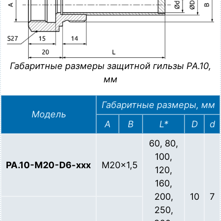
Габаритные размеры защитной гильзы PA.10,
мм
Габаритные размеры, мм
Модель
A
B
L*
D
d
60, 80,
100,
PA.10-M20-D6-xxx
M20x1,5
120,
160,
200,
10
7
250,