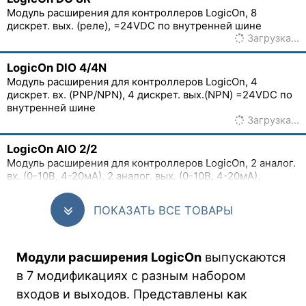
Модуль расширения для контроллеров LogicOn, 8
дискрет. вых. (реле), =24VDC по внутренней шине
Загрузка…
LogicOn DIO 4/4N
Модуль расширения для контроллеров LogicOn, 4
дискрет. вх. (PNP/NPN), 4 дискрет. вых.(NPN) =24VDC по
внутренней шине
Загрузка…
LogicOn AIO 2/2
Модуль расширения для контроллеров LogicOn, 2 аналог.
вх. (0-10В, 4-20мА), 2 аналог. вых. (0-10В, 4-20мА),
=24VDC по внутренней шине
Загрузка…
ПОКАЗАТЬ ВСЕ ТОВАРЫ
LogicOn AI 4
Модуль расширения для контроллеров LogicOn, 4 аналог.
Модули расширения LogicOn
выпускаются
вх. (0-10В, 4-20мА), =24VDC по внутренней шине
Загрузка…
в 7 модификациях с разным набором
входов и выходов. Представлены как
LogicOn AI 4PT