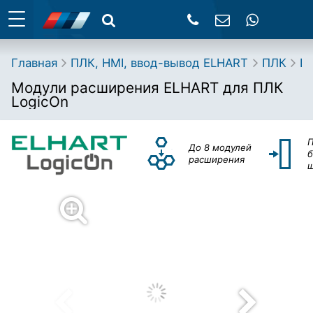
Главная
ПЛК, HMI, ввод-вывод ELHART
ПЛК
Lo
Модули расширения ELHART для ПЛК
LogicOn
П
До 8 модулей
б
расширения