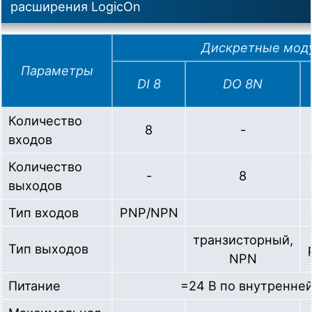
расширения LogicOn
Дискретные мод
Параметры
DI 8
DO 8N
Количество
8
-
входов
Количество
-
8
выходов
Тип входов
PNP/NPN
транзисторный,
Тип выходов
NPN
Питание
=24 В по внутренне