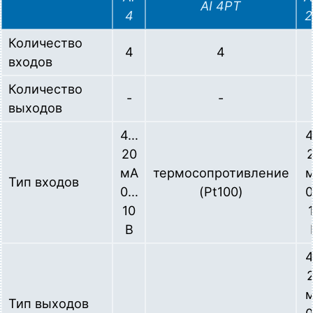
AI 4PT
4
2
Количество
4
4
входов
Количество
-
-
выходов
4…
20
мА
термосопротивление
Тип входов
0…
(Pt100)
10
В
Тип выходов