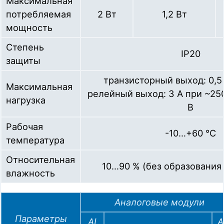
Максимальная
потребляемая
2 Вт
1,2 Вт
мощность
Степень
IP20
защиты
транзисторный выход: 0,5
Максимальная
релейный выход: 3 А при ~250
нагрузка
В
Рабочая
-10…+60 °C
температура
Относительная
10…90 % (без образования
влажность
Аналоговые модули
Параметры
AI
A