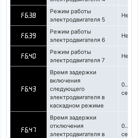
Режим работы
Не ис
F6.38
электродвигателя 5
Режим работы
Не ис
F6.39
электродвигателя 6
Режим работы
Не ис
F6.40
электродвигателя 7
Время задержки
включения
0…360
следующего
F6.43
сек
электродвигателя в
каскадном режиме
Время задержки
отключения
0…360
F6.47
электродвигателя в
сек