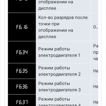
отображении на
дисплее
Кол-во разрядов после
точки при
0…4
F6.16
отображении на
дисплее
Работ
Режим работы
преоб
F6.34
электродвигателя 1
часто
Режим работы
Не ис
F6.35
электродвигателя 2
Режим работы
Не ис
F6.36
электродвигателя 3
Режим работы
Не ис
F6.37
электродвигателя 4