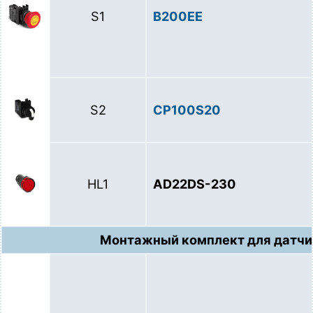
S1
B200EE
S2
CP100S20
HL1
AD22DS-230
Монтажный комплект для датчи