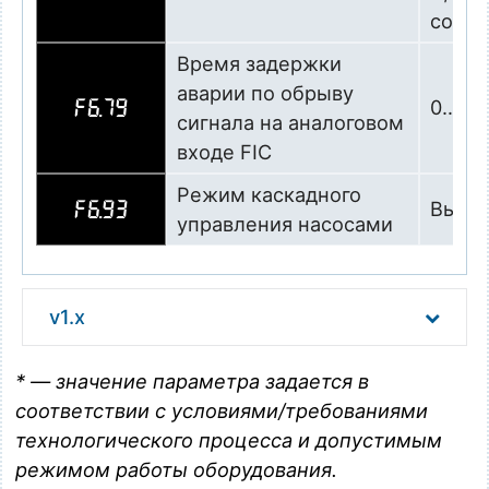
соотв
Время задержки
аварии по обрыву
0…25,0
F6.79
сигнала на аналоговом
входе FIC
Режим каскадного
Выкл
F6.93
управления насосами
v1.x
* — значение параметра задается в
соответствии с условиями/требованиями
технологического процесса и допустимым
режимом работы оборудования.