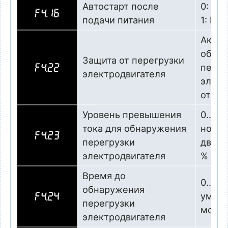
Автостарт после
0: За
F4.16
подачи питания
1: Ра
Актив
обна
Защита от перегрузки
перег
F4.22
электродвигателя
элект
отклю
Уровень превышения
0…200
тока для обнаружения
номин
F4.23
перегрузки
двигат
электродвигателя
%
Время до
0…9,0
обнаружения
умнож
F4.24
перегрузки
мсек)
электродвигателя