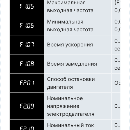
Максимальная
(F1.0
F1.05
выходная частота
0,01 Г
Минимальная
0,00…
F1.06
выходная частота
0,01 Г
0…600
Время ускорения
F1.07
сек
0…600
Время замедления
F1.08
сек
Способ остановки
Остан
F2.01
двигателя
Номинальное
напряжение
0…500
F2.09
электродвигателя
Номинальный ток
0…но
F2.10