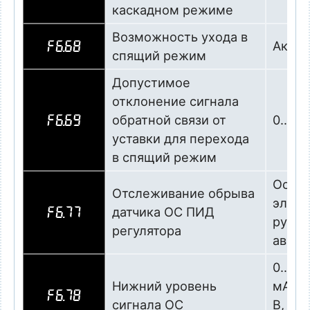
каскадном режиме
Возможность ухода в
Актив
F6.68
спящий режим
Допустимое
отклонение сигнала
обратной связи от
0…25,
F6.69
уставки для перехода
в спящий режим
Остан
Отслеживание обрыва
элект
датчика ОС ПИД
F6.77
ручн
регулятора
авари
0…10,0
Нижний уровень
мА со
F6.78
сигнала ОС
В, 20