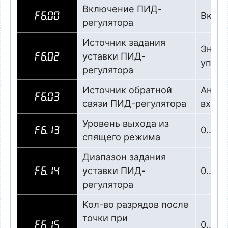
Включение ПИД-
Вклю
F6.00
регулятора
Источник задания
Энкод
уставки ПИД-
F6.02
управ
регулятора
Источник обратной
Анало
F6.03
связи ПИД-регулятора
входе
Уровень выхода из
0…200
F6.13
спящего режима
Диапазон задания
уставки ПИД-
0…99,
F6.14
регулятора
Кол-во разрядов после
точки при
0…4, 
F6.15