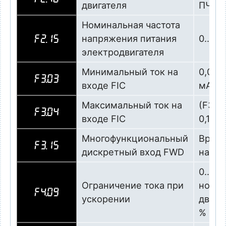
двигателя
ПЧ, ша
Номинальная частота
напряжения питания
0…400
F2.15
электродвигателя
Минимальный ток на
0,0…(
F3.03
входе FIC
мА
Максимальный ток на
(F3.0
F3.04
входе FIC
0,1 мА
Многофункциональный
Вращ
F3.15
дискретный вход FWD
напра
0…200
Ограничение тока при
номин
F4.09
ускорении
двигат
%