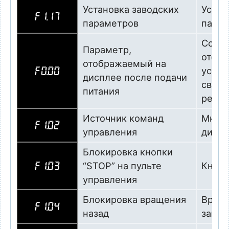
Установка заводских
Устан
F1.17
параметров
пара
Совм
Параметр,
отобр
отображаемый на
устав
F0.00
дисплее после подачи
связи
питания
регул
Источник команд
Мног
F1.02
управления
дискр
Блокировка кнопки
“STOP” на пульте
Кнопк
F1.03
управления
Блокировка вращения
Враще
F1.04
назад
запр