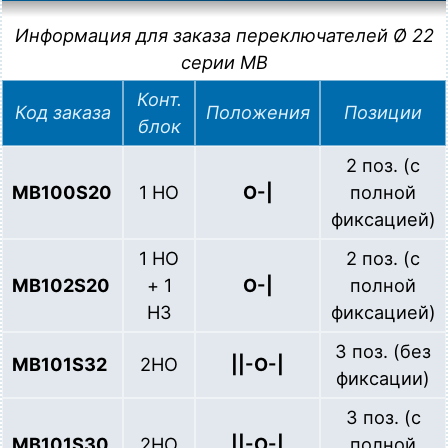
Информация для заказа переключателей Ø 22
серии MB
Конт.
Код заказа
Положения
Позиции
блок
2 поз. (с
MB100S20
1 НО
О-|
полной
фиксацией)
1 НО
2 поз. (с
MB102S20
+ 1
О-|
полной
НЗ
фиксацией)
3 поз. (без
MB101S32
2НО
||-О-|
фиксации)
3 поз. (с
MB101S30
2НО
||-О-|
полной