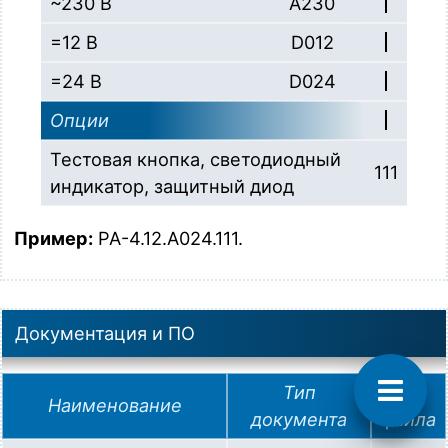
~230 В
A230
=12 В
D012
=24 В
D024
Опции
Тестовая кнопка, светодиодный
111
индикатор, защитный диод
Пример:
PA-4.12.A024.111.
Поддержка
МЕГАКИП
Документация и ПО
© 2025—2026 МЕГАКИП
Официальный дистрибьютор продукции
брендов
Тип
Тип
ELHART, VALMA и ONDO на территории
Наименование
документа
файла
Казахстана