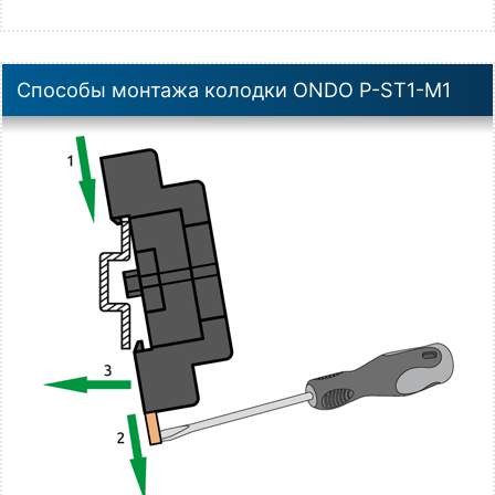
Способы монтажа колодки ONDO P-ST1-M1