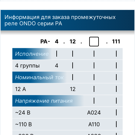
Информация для заказа промежуточных
реле ONDO серии PA
PA-
4
.
12
.
.
111
Исполнение
4 группы
4
Номинальный ток
12 А
12
Напряжение питания
~24 В
A024
~110 В
A110