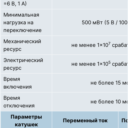
=6 В, 1 А)
Минимальная
нагрузка на
500 мВт (5 В / 100
переключение
Механический
7
не менее 1×10
сраба
ресурс
Электрический
5
не менее 1×10
сраба
ресурс
Время
не более 15 м
включения
Время
не более 10 м
отключения
Параметры
Переменный ток
По
катушек