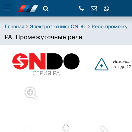
Главная
Электротехника ONDO
Реле про­ме­жу­т
PA: Промежуточные реле
Номинал
ток до 12