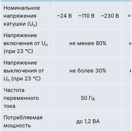
Номинальное
напряжения
~24 В
~110 В
~230 В
=
катушки (U
)
n
Напряжение
включения от U
не менее 80%
н
n
(при 23 °C)
Напряжение
выключения от
не более 30%
U
(при 23 °C)
n
Частота
переменного
50 Гц
тока
Потребляемая
до 1,2 ВА
мощность