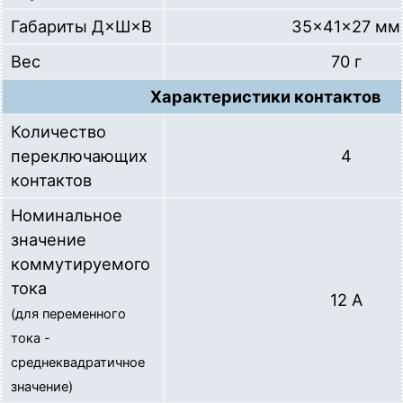
Габариты Д×Ш×В
35×41×27 мм
Вес
70 г
Характеристики контактов
Количество
переключающих
4
контактов
Номинальное
значение
коммутируемого
тока
12 A
(для переменного
тока -
среднеквадратичное
значение)