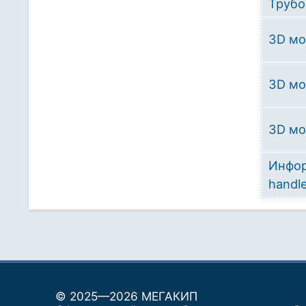
Трубо
3D мо
3D мо
3D мо
Инфор
handl
© 2025—2026 МЕГАКИП