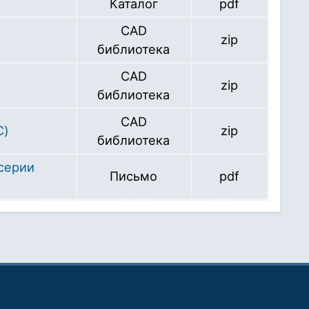
Каталог
pdf
CAD
zip
библиотека
CAD
zip
библиотека
CAD
С)
zip
библиотека
серии
Письмо
pdf