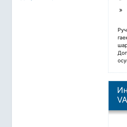
Руч
гае
шар
Доп
осу
Ин
VA