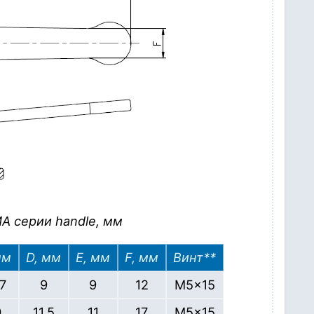
A серии handle, мм
мм
D, мм
E, мм
F, мм
Винт**
,7
9
9
12
M5x15
0
11,5
11
17
M5x15