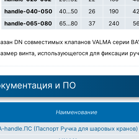
handle-040-050
40…50
26
190
4
handle-065-080
65…80
37
240
5
казан DN совместимых клапанов VALMA серии BA
размер винта, использующегося для фиксации руч
кументация и ПО
Наименование
-handle.ПС (Паспорт Ручка для шаровых кранов)