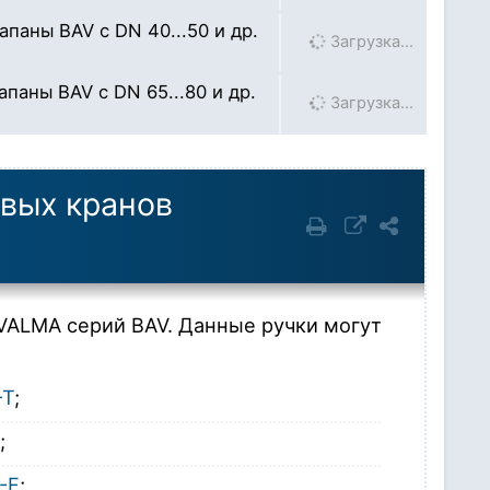
паны BAV с DN 40...50 и др.
Загрузка…
паны BAV с DN 65...80 и др.
Загрузка…
овых кранов
VALMA серий BAV. Данные ручки могут
-T
;
;
-F
;