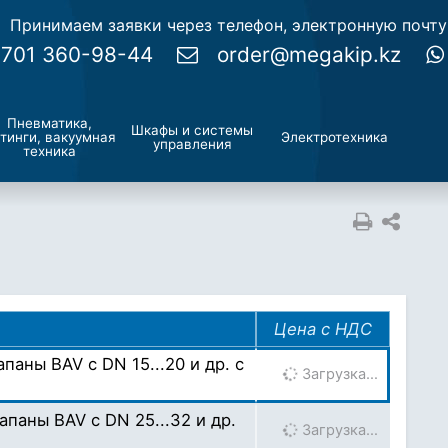
Принимаем заявки через телефон, электронную почт
 701 360-98-44
order@megakip.kz
Пневматика,
Шкафы и системы
тинги, вакуумная
Электротехника
управления
техника
Цена с НДС
аны BAV с DN 15...20 и др. с
Загрузка…
паны BAV с DN 25...32 и др.
Загрузка…