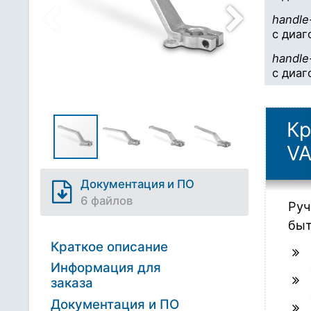
handl
с диаг
handl
с диаг
Кр
VA
Документация и ПО
6 файлов
Руч
быт
Краткое описание
Информация для
заказа
Документация и ПО