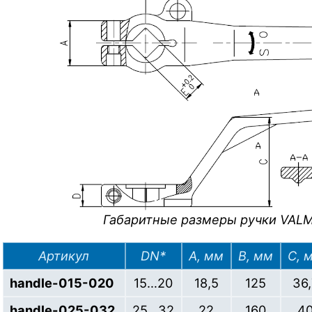
Габаритные размеры ручки VALM
Артикул
DN*
A, мм
B, мм
C, 
handle-015-020
15…20
18,5
125
36
handle-025-032
25…32
22
160
4