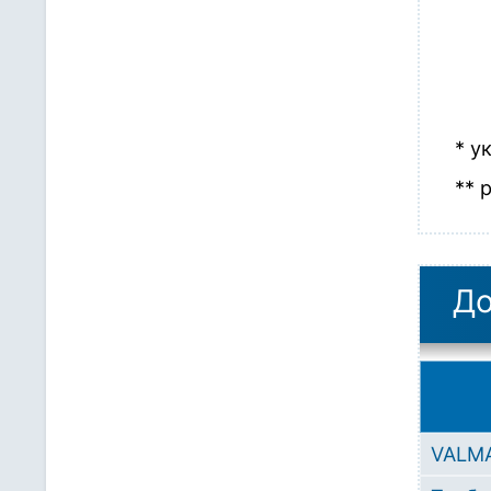
* у
** 
До
VALMA