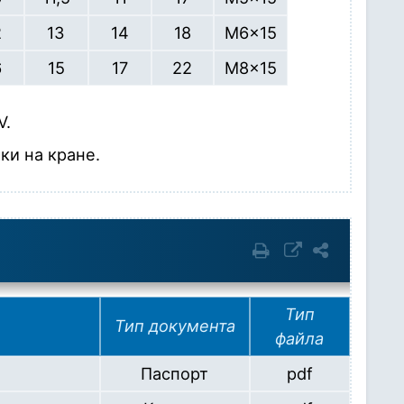
2
13
14
18
M6x15
6
15
17
22
M8x15
V.
ки на кране.
Тип
Тип документа
файла
Паспорт
pdf