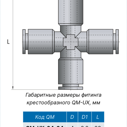
Габаритные размеры фитинга
крестообразного QM-UX, мм
Код QM
D
D1
L