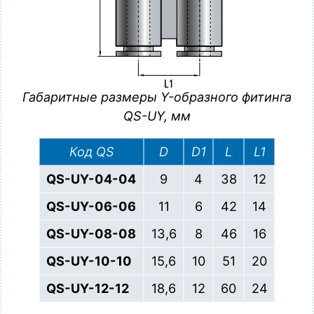
Габаритные размеры Y-образного фитинга
QS-UY, мм
Код QS
D
D1
L
L1
QS-UY-04-04
9
4
38
12
QS-UY-06-06
11
6
42
14
QS-UY-08-08
13,6
8
46
16
QS-UY-10-10
15,6
10
51
20
QS-UY-12-12
18,6
12
60
24