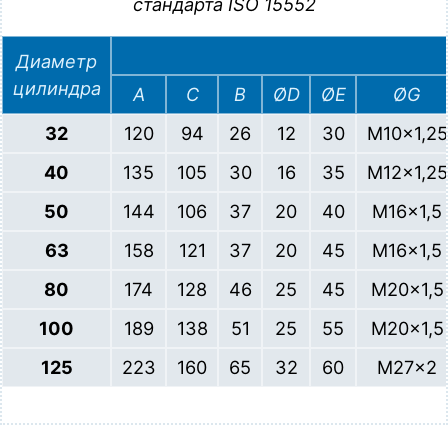
стандарта ISO 15552
Диаметр
цилиндра
A
C
B
ØD
ØE
ØG
32
120
94
26
12
30
M10x1,25
40
135
105
30
16
35
M12x1,25
50
144
106
37
20
40
M16x1,5
63
158
121
37
20
45
M16x1,5
80
174
128
46
25
45
M20x1,5
100
189
138
51
25
55
M20x1,5
125
223
160
65
32
60
M27x2