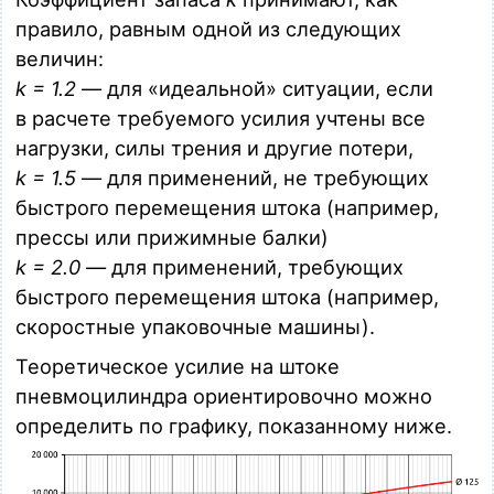
MPC 050.0080
правило, равным одной из следующих
Пневмоцилиндр D = 50 мм, S = 80 мм, по стандарту ISO
величин:
15552, магнитный, порты G 1/4"
k = 1.2
— для «идеальной» ситуации, если
Загрузка…
в расчете требуемого усилия учтены все
MPC 050.0100
нагрузки, силы трения и другие потери,
Пневмоцилиндр D = 50 мм, S = 100 мм, по стандарту ISO
k = 1.5
— для применений, не требующих
15552, магнитный, порты G 1/4"
Загрузка…
быстрого перемещения штока (например,
прессы или прижимные балки)
MPC 050.0150
k = 2.0
— для применений, требующих
Пневмоцилиндр D = 50 мм, S = 150 мм, по стандарту ISO
15552, магнитный, порты G 1/4"
быстрого перемещения штока (например,
Загрузка…
скоростные упаковочные машины).
MPC 050.0160
Теоретическое усилие на штоке
Пневмоцилиндр D = 50 мм, S = 160 мм, по стандарту ISO
пневмоцилиндра ориентировочно можно
15552, магнитный, порты G 1/4"
Загрузка…
определить по графику, показанному ниже.
MPC 050.0200
Пневмоцилиндр D = 50 мм, S = 200 мм, по стандарту ISO