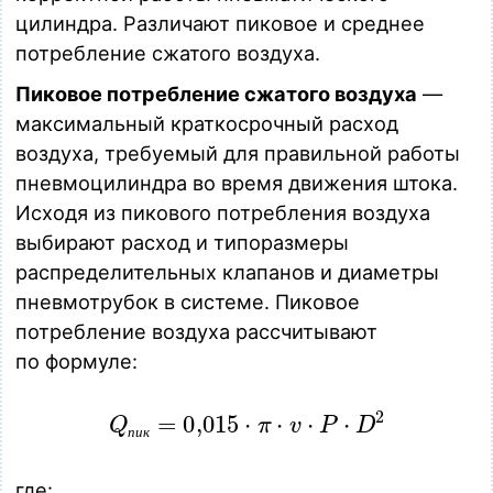
MPC 080.0100
цилиндра. Различают пиковое и среднее
Пневмоцилиндр D = 80 мм, S = 100 мм, по стандарту ISO
15552, магнитный, порты G 3/8"
потребление сжатого воздуха.
Загрузка…
Пиковое потребление сжатого воздуха
—
MPC 080.0160
максимальный краткосрочный расход
Пневмоцилиндр D = 80 мм, S = 160 мм, по стандарту ISO
воздуха, требуемый для правильной работы
15552, магнитный, порты G 3/8"
Загрузка…
пневмоцилиндра во время движения штока.
Исходя из пикового потребления воздуха
MPC 080.0200
выбирают расход и типоразмеры
Пневмоцилиндр D = 80 мм, S = 200 мм, по стандарту ISO
15552, магнитный, порты G 3/8"
распределительных клапанов и диаметры
Загрузка…
пневмотрубок в системе. Пиковое
потребление воздуха рассчитывают
MPC 080.0250
Пневмоцилиндр D = 80 мм, S = 250 мм, по стандарту ISO
по формуле:
15552, магнитный, порты G 3/8"
Загрузка…
Q_пик = 0,015 cdot %pi cdot v cdot P cdot D^2
MPC 080.0300
п
и
к
Пневмоцилиндр D = 80 мм, S = 300 мм, по стандарту ISO
15552, магнитный, порты G 3/8"
где: