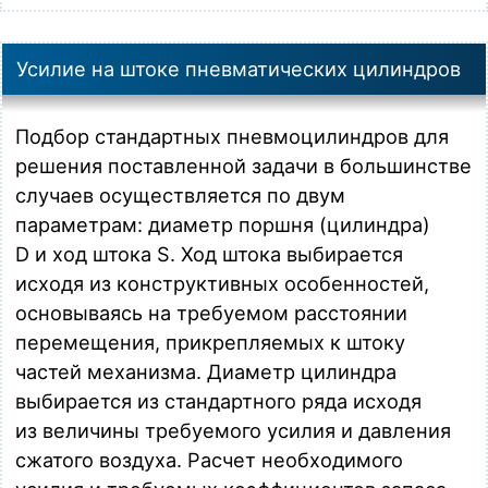
MPC 040.0080
Пневмоцилиндр D = 40 мм, S = 80 мм, по стандарту ISO
15552, магнитный, порты G 1/4"
Усилие на штоке пневматических цилиндров
Загрузка…
MPC 040.0100
Подбор стандартных пневмоцилиндров для
Пневмоцилиндр D = 40 мм, S = 100 мм, по стандарту ISO
решения поставленной задачи в большинстве
15552, магнитный, порты G 1/4"
Загрузка…
случаев осуществляется по двум
параметрам: диаметр поршня (цилиндра)
MPC 040.0150
D и ход штока S. Ход штока выбирается
Пневмоцилиндр D = 40 мм, S = 150 мм, по стандарту ISO
15552, магнитный, порты G 1/4"
исходя из конструктивных особенностей,
Загрузка…
основываясь на требуемом расстоянии
перемещения, прикрепляемых к штоку
MPC 040.0160
Пневмоцилиндр D = 40 мм, S = 160 мм, по стандарту ISO
частей механизма. Диаметр цилиндра
15552, магнитный, порты G 1/4"
выбирается из стандартного ряда исходя
Загрузка…
из величины требуемого усилия и давления
MPC 040.0200
сжатого воздуха. Расчет необходимого
Пневмоцилиндр D = 40 мм, S = 200 мм, по стандарту ISO