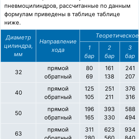
Пневмоцилиндр D = 63 мм, S = 150 мм, по стандарту ISO
пневмоцилиндров, рассчитанные по данным
15552, магнитный, порты G 3/8"
формулам приведены в таблице таблице
Загрузка…
ниже.
MPC 063.0160
Пневмоцилиндр D = 63 мм, S = 160 мм, по стандарту ISO
Теоретическое 
Диаметр
15552, магнитный, порты G 3/8"
Направление
цилиндра,
Загрузка…
1
2
3
хода
мм
бар
бар
бар
MPC 063.0200
Пневмоцилиндр D = 63 мм, S = 200 мм, по стандарту ISO
прямой
80
161
241
15552, магнитный, порты G 3/8"
32
обратный
69
138
207
Загрузка…
прямой
125
251
376
MPC 063.0250
40
обратный
105
211
316
Пневмоцилиндр D = 63 мм, S = 250 мм, по стандарту ISO
15552, магнитный, порты G 3/8"
прямой
196
393
588
Загрузка…
50
обратный
165
330
494
MPC 063.0300
Пневмоцилиндр D = 63 мм, S = 300 мм, по стандарту ISO
прямой
311
623
934
63
15552, магнитный, порты G 3/8"
обратный
280
560
840