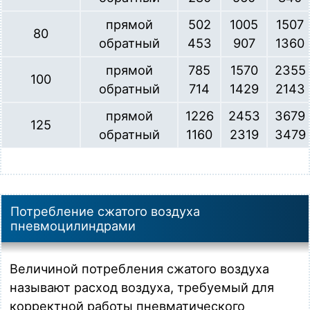
Загрузка…
прямой
502
1005
1507
MPC 063.0350
80
обратный
453
907
1360
Пневмоцилиндр D = 63 мм, S = 350 мм, по стандарту ISO
15552, магнитный, порты G 3/8"
прямой
785
1570
2355
Загрузка…
100
обратный
714
1429
2143
MPC 063.0400
прямой
1226
2453
3679
Пневмоцилиндр D = 63 мм, S = 400 мм, по стандарту ISO
125
15552, магнитный, порты G 3/8"
обратный
1160
2319
3479
Загрузка…
MPC 080.0050
Пневмоцилиндр D = 80 мм, S = 50 мм, по стандарту ISO
15552, магнитный, порты G 3/8"
Потребление сжатого воздуха
Загрузка…
пневмоцилиндрами
MPC 080.0080
Пневмоцилиндр D = 80 мм, S = 80 мм, по стандарту ISO
Величиной потребления сжатого воздуха
15552, магнитный, порты G 3/8"
Загрузка…
называют расход воздуха, требуемый для
корректной работы пневматического