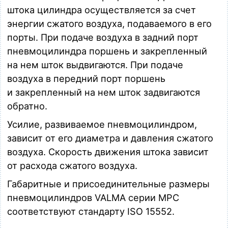
Загрузка…
штока цилиндра осуществляется за счет
энергии сжатого воздуха, подаваемого в его
MPC 032.0300
порты. При подаче воздуха в задний порт
Пневмоцилиндр D = 32 мм, S = 300 мм, по стандарту ISO
15552, магнитный, порты G 1/8"
пневмоцилиндра поршень и закрепленный
Загрузка…
на нем шток выдвигаются. При подаче
воздуха в передний порт поршень
MPC 032.0350
Пневмоцилиндр D = 32 мм, S = 350 мм, по стандарту ISO
и закрепленный на нем шток задвигаются
15552, магнитный, порты G 1/8"
обратно.
Загрузка…
Усилие, развиваемое пневмоцилиндром,
MPC 032.0400
зависит от его диаметра и давления сжатого
Пневмоцилиндр D = 32 мм, S = 400 мм, по стандарту ISO
воздуха. Скорость движения штока зависит
15552, магнитный, порты G 1/8"
Загрузка…
от расхода сжатого воздуха.
MPC 040.0050
Габаритные и присоединительные размеры
Пневмоцилиндр D = 40 мм, S = 50 мм, по стандарту ISO
пневмоцилиндров VALMA серии MPC
15552, магнитный, порты G 1/4"
соответствуют стандарту ISO 15552.
Загрузка…