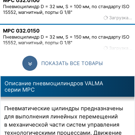
MPC 032.0100
Пневмоцилиндр D = 32 мм, S = 100 мм, по стандарту ISO
15552, магнитный, порты G 1/8"
Загрузка…
MPC 032.0150
Пневмоцилиндр D = 32 мм, S = 150 мм, по стандарту ISO
15552, магнитный, порты G 1/8"
Загрузка…
MPC 032.0160
ПОКАЗАТЬ ВСЕ ТОВАРЫ
Пневмоцилиндр D = 32 мм, S = 160 мм, по стандарту ISO
15552, магнитный, порты G 1/8"
Загрузка…
Описание пневмоцилиндров VALMA
серии MPC
MPC 032.0200
Пневмоцилиндр D = 32 мм, S = 200 мм, по стандарту ISO
15552, магнитный, порты G 1/8"
Пневматические цилиндры предназначены
Загрузка…
для выполнения линейных перемещений
MPC 032.0250
в механической части систем управления
Пневмоцилиндр D = 32 мм, S = 250 мм, по стандарту ISO
технологическими процессами. Движение
15552, магнитный, порты G 1/8"