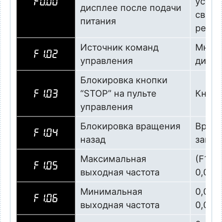
устав
F0.00
дисплее после подачи
связи
питания
регул
Источник команд
Мног
F1.02
управления
дискр
Блокировка кнопки
“STOP” на пульте
Кнопк
F1.03
управления
Блокировка вращения
Враще
F1.04
назад
запр
Максимальная
(F1.0
F1.05
выходная частота
0,01 Г
Минимальная
0,00…
F1.06
выходная частота
0,01 Г