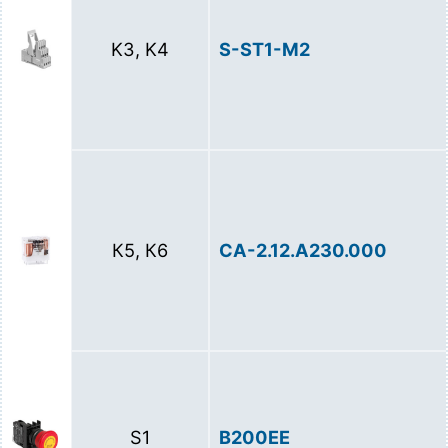
K3, K4
S-ST1-M2
К5, К6
CA-2.12.A230.000
S1
B200EE