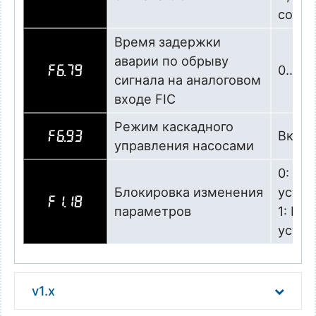
соотв
Время задержки
аварии по обрыву
0…25,0
F6.79
сигнала на аналоговом
входе FIC
Режим каскадного
Вклю
F6.93
управления насосами
0: Бл
Блокировка изменения
устан
F1.18
параметров
1: Бл
устан
v1.x