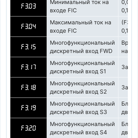
Минимальный ток на
0,00…
F3.03
входе FIC
0,1 мА
Максимальный ток на
(F3.0
F3.04
входе FIC
0,1 мА
Многофункциональный
Вращ
F3.15
дискретный вход FWD
напра
Многофункциональный
Запус
F3.17
дискретный вход S1
Многофункциональный
Запус
F3.18
дискретный вход S2
Многофункциональный
Блоки
F3.19
дискретный вход S3
двига
Многофункциональный
Блоки
F3.20
дискретный вход S4
двига