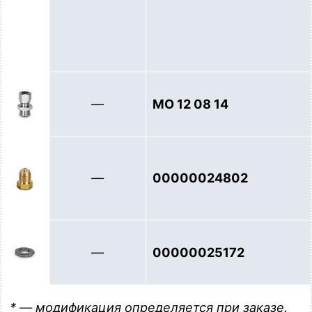
—
МО 12 08 14
—
00000024802
—
00000025172
* — модификация определяется при заказе.