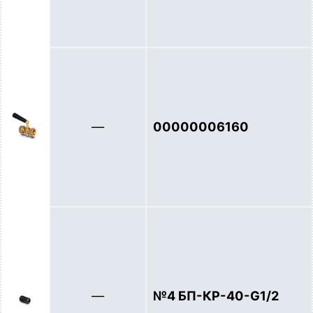
—
00000006160
—
№4 БП-КР-40-G1/2