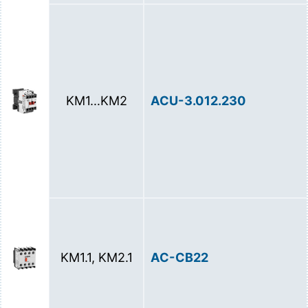
KM1…KM2
ACU-3.012.230
KM1.1, KM2.1
AC-CB22