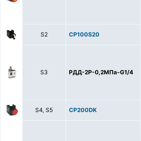
S2
CP100S20
S3
РДД-2Р-0,2МПа-G1/4
S4, S5
CP200DK