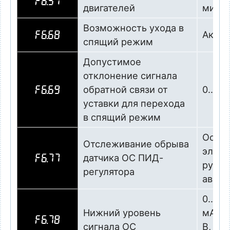
F6.51
двигателей
мин
Возможность ухода в
Актив
F6.68
спящий режим
Допустимое
отклонение сигнала
обратной связи от
0…25%
F6.69
уставки для перехода
в спящий режим
Остан
Отслеживание обрыва
элект
датчика ОС ПИД-
F6.77
ручн
регулятора
авари
0…10,0
Нижний уровень
мА со
F6.78
сигнала ОС
В, 20