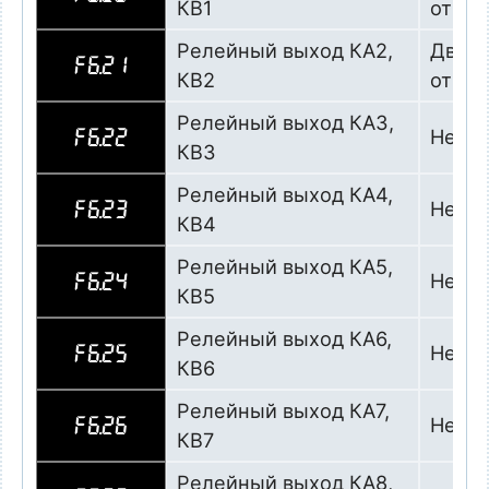
КВ1
от ПЧ
Релейный выход КА2,
Двига
F6.21
КВ2
от ПЧ
Релейный выход КА3,
Не ис
F6.22
КВ3
Релейный выход КА4,
Не ис
F6.23
КВ4
Релейный выход КА5,
Не ис
F6.24
КВ5
Релейный выход КА6,
Не ис
F6.25
КВ6
Релейный выход КА7,
Не ис
F6.26
КВ7
Релейный выход КА8,