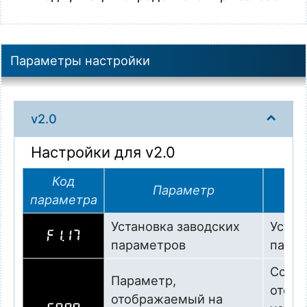
Параметры настройки
v2.0
Настройки для v2.0
Код
Параметр
параметра
Установка заводских
Устан
F1.17
параметров
пара
Совм
Параметр,
отобр
отображаемый на