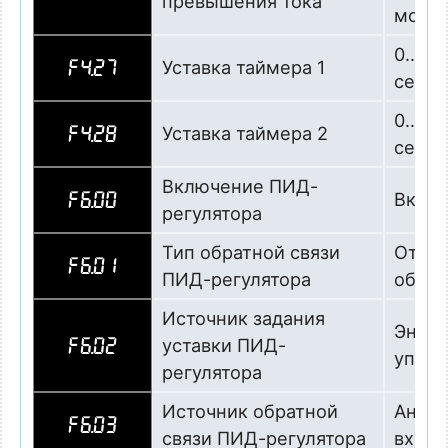
превышения тока
мсек)
0…999
Уставка таймера 1
F4.27
сек
0…999
Уставка таймера 2
F4.28
сек
Включение ПИД-
Вклю
F6.00
регулятора
Тип обратной связи
Отриц
F6.01
ПИД-регулятора
обрат
Источник задания
Энкод
уставки ПИД-
F6.02
управ
регулятора
Источник обратной
Анало
F6.03
связи ПИД-регулятора
входе