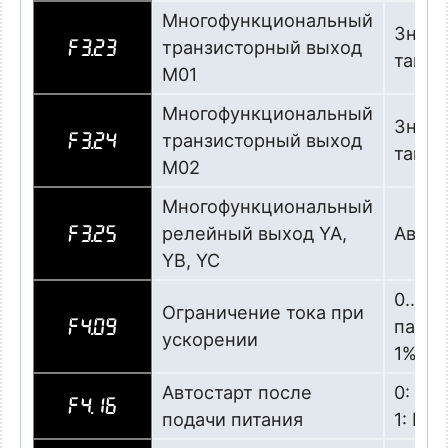
Многофункциональный
Значе
транзисторный выход
F3.23
тайме
M01
Многофункциональный
Значе
транзисторный выход
F3.24
тайме
М02
Многофункциональный
релейный выход YA,
Авари
F3.25
YB, YC
0…200
Ограничение тока при
парам
F4.09
ускорении
1%
Автостарт после
0: За
F4.16
подачи питания
1: Ра