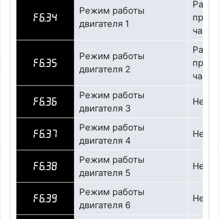
Работ
Режим работы
преоб
F6.34
двигателя 1
часто
Работ
Режим работы
преоб
F6.35
двигателя 2
часто
Режим работы
Не ис
F6.36
двигателя 3
Режим работы
Не ис
F6.37
двигателя 4
Режим работы
Не ис
F6.38
двигателя 5
Режим работы
Не ис
F6.39
двигателя 6