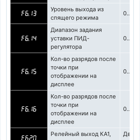
Уровень выхода из
0…200
F6.13
спящего режима
Диапазон задания
уставки ПИД-
0…99,
F6.14
регулятора
Кол-во разрядов после
точки при
0…4, 
F6.15
отображении на
дисплее
Кол-во разрядов после
точки при
0…4
F6.16
отображении на
дисплее
Релейный выход КА1,
Двига
F6.20