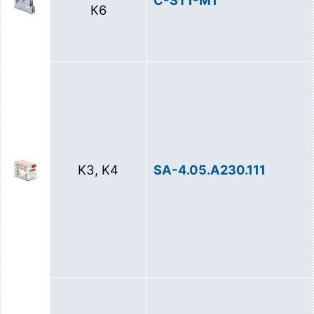
С-ST1-M1
К6
K3, K4
SA-4.05.A230.111