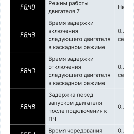
Режим работы
Не ис
F6.40
двигателя 7
Время задержки
включения
0…360
F6.43
следующего двигателя
сек
в каскадном режиме
Время задержки
отключения
0…360
F6.47
следующего двигателя
сек
в каскадном режиме
Задержка перед
запуском двигателя
0…10,0
F6.49
после подключения к
ПЧ
Время чередования
0…655