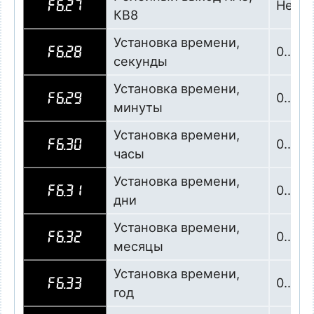
Не ис
F6.27
КВ8
Установка времени,
0…60 
F6.28
секунды
Установка времени,
0…60
F6.29
минуты
Установка времени,
0…24 
F6.30
часы
Установка времени,
0…31 
F6.31
дни
Установка времени,
0…12 
F6.32
месяцы
Установка времени,
0…99 
F6.33
год