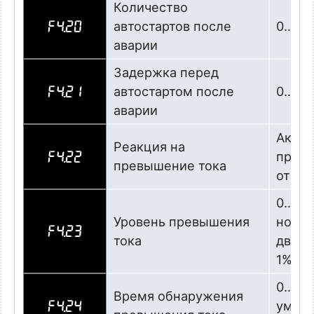
Количество
автостартов после
0…5
F4.20
аварии
Задержка перед
автостартом после
0…25,
F4.21
аварии
Актив
Реакция на
превы
F4.22
превышение тока
отклю
0…20
Уровень превышения
номин
F4.23
тока
двигат
1%
0…9,0
Время обнаружения
умнож
F4.24