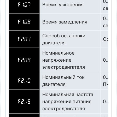
0…600
Время ускорения
F1.07
сек
0…600
Время замедления
F1.08
сек
Способ остановки
Остан
F2.01
двигателя
Номинальное
напряжение
0…500
F2.09
электродвигателя
Номинальный ток
0…но
F2.10
двигателя
ПЧ, ша
Номинальная частота
напряжения питания
0…400
F2.15
электродвигателя